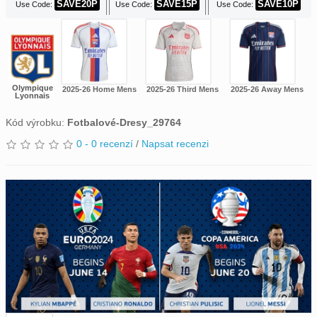
SAVE20P
SAVE15P
SAVE10P
Use Code:
Use Code:
Use Code:
Olympique
2025-26 Home Mens
2025-26 Third Mens
2025-26 Away Mens
Lyonnais
Kód výrobku:
Fotbalové-Dresy_29764
0 - 0 recenzí
/
Napsat recenzi