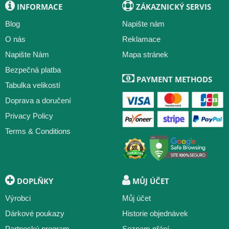
INFORMACE
ZÁKAZNICKÝ SERVIS
Blog
Napište nám
O nás
Reklamace
Napište Nám
Mapa stránek
Bezpečná platba
PAYMENT METHODS
Tabulka velikostí
Doprava a doručení
Privacy Policy
Terms & Conditions
DOPLŇKY
MŮJ ÚČET
Výrobci
Můj účet
Dárkové poukazy
Historie objednávek
Partneský program
Seznam přání