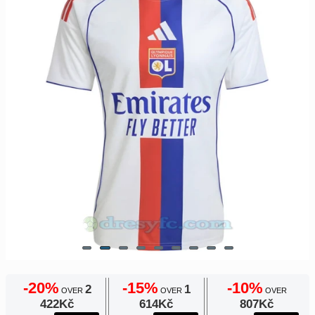
Europe
Payment
UEFA
Nákupní
CONMEBOL
košík
Other
Teams
Objednat
Retro
Dětské
Dámské
-20%
-15%
-10%
2
1
OVER
OVER
OVER
422Kč
614Kč
807Kč