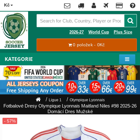
x
Kč
Premier
League
Contact
2026-27
World Cup
Plus Size
La
0 položek - 0Kč
Tracking
Liga
Order
KATEGORIE
Bundesliga
Můj
Serie
účet
A
Ligue
Zaregistrovat
1
se
Ligue 1
Olympique Lyonnais
Přihlásit
Fotbalové Dresy Olympique Lyonnais Maitland Niles #98 2025-26
Hráči
se
Domácí Dres Mužské
Mistrovství
Světa
Shipping
2026