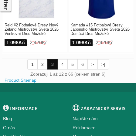
Filter
Reid #2 Fotbalové Dresy Nový
Kamada #15 Fotbalové Dresy
Zéland Mistrovství Světa 2026
Japonsko Mistrovství Světa 2026
Venkovní Dres Mužské
Domácí Dres Mužské
1 098Kč
2 420Kč
1 098Kč
2 420Kč
1
2
3
4
5
6
>
>|
Zobrazuji 1 až 12 z 66 (celkem stran 6)
Product Sitemap
INFORMACE
ZÁKAZNICKÝ SERVIS
Blog
Napište nám
O nás
Reklamace