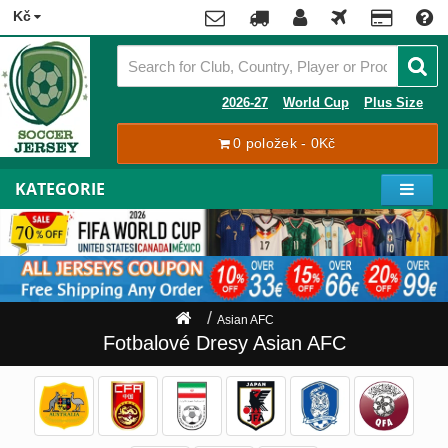
x
Kč
Premier
League
Contact
2026-27
World Cup
Plus Size
La
0 položek - 0Kč
Tracking
Liga
Order
KATEGORIE
Bundesliga
Můj
Serie
účet
A
Ligue
Zaregistrovat
1
se
Asian AFC
Přihlásit
Hráči
Fotbalové Dresy Asian AFC
se
Mistrovství
Světa
Shipping
2026