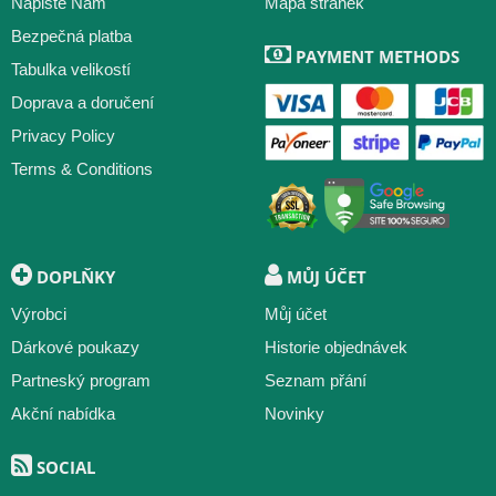
Napište Nám
Mapa stránek
Bezpečná platba
PAYMENT METHODS
Tabulka velikostí
Doprava a doručení
Privacy Policy
Terms & Conditions
DOPLŇKY
MŮJ ÚČET
Výrobci
Můj účet
Dárkové poukazy
Historie objednávek
Partneský program
Seznam přání
Akční nabídka
Novinky
SOCIAL