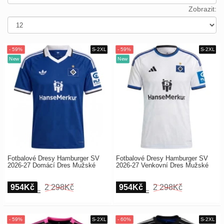
Europe
Payment
Zobrazit:
UEFA
Nákupní
CONMEBOL
košík
Other
Teams
Objednat
Retro
Dětské
Dámské
Fotbalové Dresy Hamburger SV
Fotbalové Dresy Hamburger SV
2026-27 Domácí Dres Mužské
2026-27 Venkovní Dres Mužské
954Kč
2 298Kč
954Kč
2 298Kč