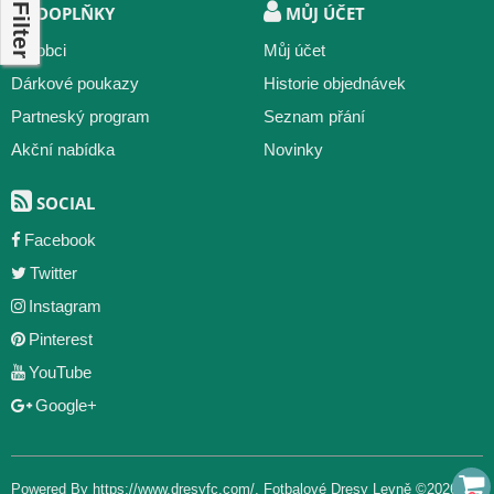
Filter
DOPLŇKY
MŮJ ÚČET
Výrobci
Můj účet
Dárkové poukazy
Historie objednávek
Partneský program
Seznam přání
Akční nabídka
Novinky
SOCIAL
Facebook
Twitter
Instagram
Pinterest
YouTube
Google+
Powered By
https://www.dresyfc.com/
,
Fotbalové Dresy Levně
©2026