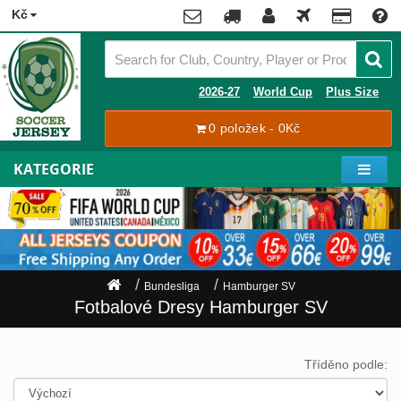
x
Kč
Premier
League
Contact
2026-27
World Cup
Plus Size
La
0 položek - 0Kč
Tracking
Liga
Order
KATEGORIE
Bundesliga
Můj
Serie
účet
A
Ligue
Zaregistrovat
1
se
Bundesliga
Hamburger SV
Přihlásit
Hráči
Fotbalové Dresy Hamburger SV
se
Mistrovství
Světa
Shipping
Tříděno podle:
2026