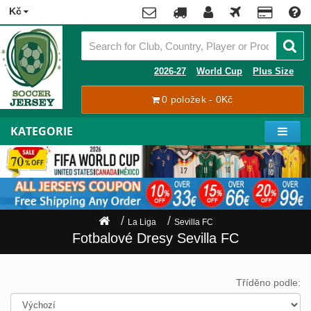
x
Kč
Premier
League
Contact
2026-27
World Cup
Plus Size
La
0 položek - 0Kč
Tracking
Liga
Order
KATEGORIE
Bundesliga
Můj
Serie
účet
A
Ligue
Zaregistrovat
1
se
La Liga
Sevilla FC
Přihlásit
Hráči
Fotbalové Dresy Sevilla FC
se
Mistrovství
Světa
Shipping
Tříděno podle:
2026