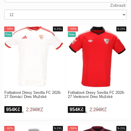
Europe
Payment
Zobrazit:
UEFA
Nákupní
CONMEBOL
košík
Other
Teams
Objednat
Retro
Dětské
Dámské
Fotbalové Dresy Sevilla FC 2026-
Fotbalové Dresy Sevilla FC 2026-
27 Domácí Dres Mužské
27 Venkovní Dres Mužské
954Kč
2 298Kč
954Kč
2 298Kč