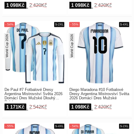
1 098Kč
2 420Kč
1 098Kč
2 420Kč
World Cup 2026
World Cup 2026
De Paul #7 Fotbalové Dresy
Diego Maradona #10 Fotbalové
Argentina Mistrovství Světa 2026
Dresy Argentina Mistrovství Světa
Domácí Dres Mužské Dlouhý
2026 Domácí Dres Mužské
Rukáv
1 171Kč
2 542Kč
1 098Kč
2 420Kč