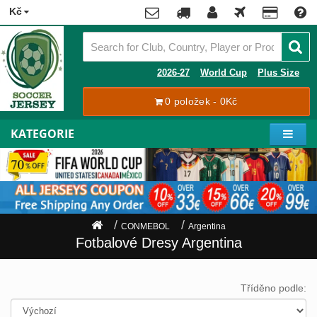
x
Kč
Premier
League
Contact
2026-27
World Cup
Plus Size
La
0 položek - 0Kč
Tracking
Liga
Order
KATEGORIE
Bundesliga
Můj
Serie
účet
A
Ligue
Zaregistrovat
1
se
CONMEBOL
Argentina
Přihlásit
Hráči
Fotbalové Dresy Argentina
se
Mistrovství
Světa
Shipping
Tříděno podle:
2026