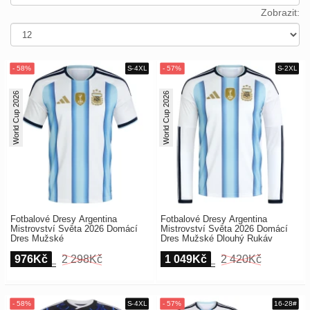
Europe
Payment
Zobrazit:
UEFA
Nákupní
CONMEBOL
košík
Other
Teams
Objednat
World Cup 2026
World Cup 2026
Retro
Dětské
Dámské
Fotbalové Dresy Argentina
Fotbalové Dresy Argentina
Mistrovství Světa 2026 Domácí
Mistrovství Světa 2026 Domácí
Dres Mužské
Dres Mužské Dlouhý Rukáv
976Kč
2 298Kč
1 049Kč
2 420Kč