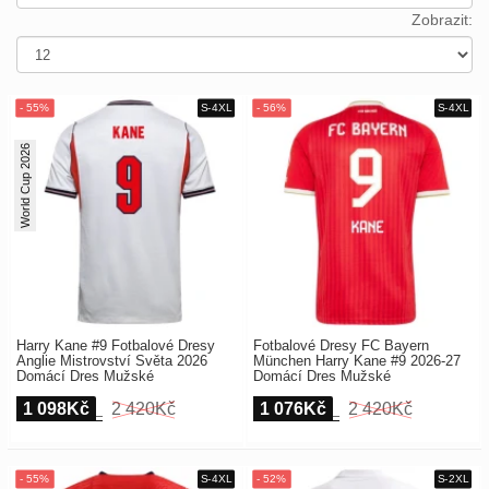
Europe
Payment
Zobrazit:
UEFA
Nákupní
CONMEBOL
košík
Other
Teams
Objednat
World Cup 2026
Retro
Dětské
Dámské
Harry Kane #9 Fotbalové Dresy
Fotbalové Dresy FC Bayern
Anglie Mistrovství Světa 2026
München Harry Kane #9 2026-27
Domácí Dres Mužské
Domácí Dres Mužské
1 098Kč
2 420Kč
1 076Kč
2 420Kč