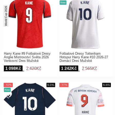
World Cup 2026
Harry Kane #9 Fotbalové Dresy
Fotbalové Dresy Tottenham
Anglie Mistrovství Světa 2026
Hotspur Harry Kane #10 2026-27
Venkovní Dres Mužské
Domácí Dres Mužské
1 098Kč
2 420Kč
1 242Kč
2 565Kč