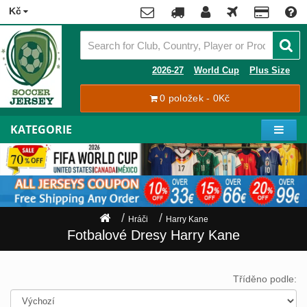
x
Kč
Premier
League
Contact
2026-27
World Cup
Plus Size
La
0 položek - 0Kč
Tracking
Liga
Order
KATEGORIE
Bundesliga
Můj
Serie
účet
A
Ligue
Zaregistrovat
1
se
Hráči
Harry Kane
Přihlásit
Hráči
Fotbalové Dresy Harry Kane
se
Mistrovství
Světa
Shipping
Tříděno podle:
2026