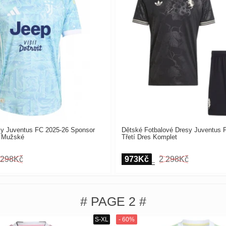
sy Juventus FC 2025-26 Sponsor
Dětské Fotbalové Dresy Juventus 
s Mužské
Třetí Dres Komplet
 298Kč
973Kč
2 298Kč
# PAGE 2 #