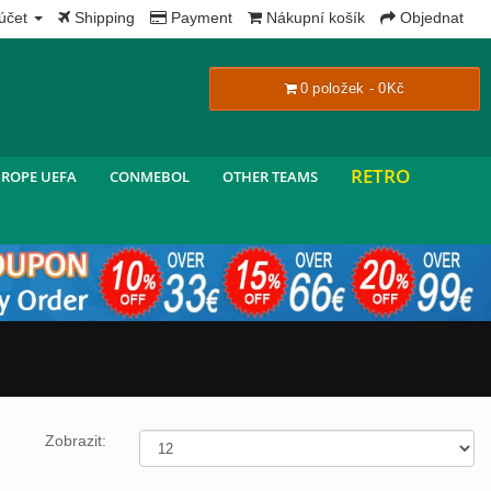
x
účet
Shipping
Payment
Nákupní košík
Objednat
0 položek - 0Kč
RETRO
ROPE UEFA
CONMEBOL
OTHER TEAMS
Zobrazit: