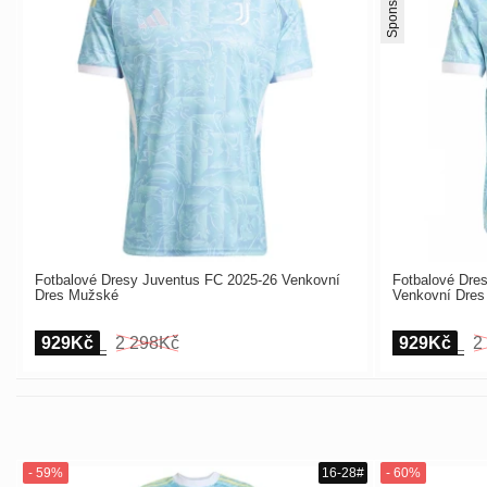
Sponsor
Fotbalové Dresy Juventus FC 2025-26 Venkovní
Fotbalové Dre
Dres Mužské
Venkovní Dre
929Kč
2 298Kč
929Kč
2