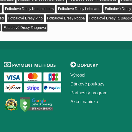
i
Fotbalové Dresy Koopmeiners
Fotbalové Dresy Lehmann
Fotbalové Dresy 
ved
Fotbalové Dresy Pirlo
Fotbalové Dresy Pogba
Fotbalové Dresy R. Baggi
Fotbalové Dresy Zhegrova
PAYMENT METHODS
DOPLŇKY
Výrobci
Dárkové poukazy
Partneský program
Akční nabídka