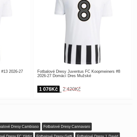
 #13 2026-27
Fotbalové Dresy Juventus FC Koopmeiners #8
2026-27 Domácí Dres Mužské
1 076Kč
2 420Kč
balové Dresy Cambiaso
Fotbalové Dresy Cannavaro
ové Dresy FC Yildiz
Fotbalové Dresy Gatti
Fotbalové Dresy J. David