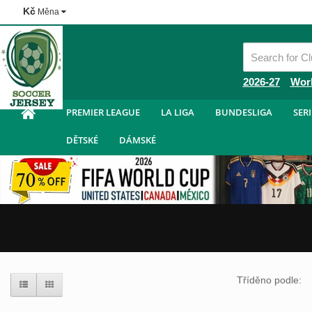
Kč
Měna
Fotbalové Dresy Levně
2026-27
Wor
PREMIER LEAGUE
LA LIGA
BUNDESLIGA
SERI
DĚTSKÉ
DÁMSKÉ
Tříděno podle: