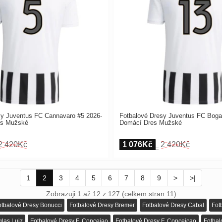
sy Juventus FC Cannavaro #5 2026-
Fotbalové Dresy Juventus FC Boga
es Mužské
Domácí Dres Mužské
2 420Kč
1 076Kč
2 420Kč
1
2
3
4
5
6
7
8
9
>
>|
Zobrazuji 1 až 12 z 127 (celkem stran 11)
otbalové Dresy Bonucci
Fotbalové Dresy Bremer
Fotbalové Dresy Cabal
Fot
las Luiz
Fotbalové Dresy F. Conceiao
Fotbalové Dresy F. Conceicao
Fotbal