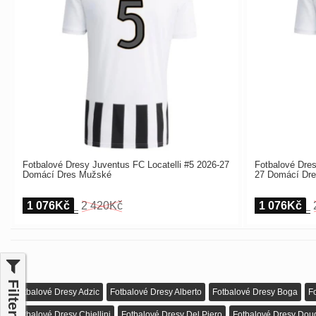
Fotbalové Dresy Juventus FC Locatelli #5 2026-27
Fotbalové Dre
Domácí Dres Mužské
27 Domácí Dr
1 076Kč
2 420Kč
1 076Kč
Filter
Fotbalové Dresy Adzic
Fotbalové Dresy Alberto
Fotbalové Dresy Boga
F
Fotbalové Dresy Chiellini
Fotbalové Dresy Del Piero
Fotbalové Dresy Doug