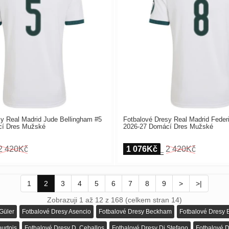
y Real Madrid Jude Bellingham #5
Fotbalové Dresy Real Madrid Feder
cí Dres Mužské
2026-27 Domácí Dres Mužské
2 420Kč
1 076Kč
2 420Kč
1
2
3
4
5
6
7
8
9
>
>|
Zobrazuji 1 až 12 z 168 (celkem stran 14)
Güler
Fotbalové Dresy Asencio
Fotbalové Dresy Beckham
Fotbalové Dresy 
urtois
Fotbalové Dresy D. Ceballos
Fotbalové Dresy Di Stefano
Fotbalové D