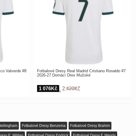
ico Valverde #8
Fotbalové Dresy Real Madrid Cristiano Ronaldo #7
2026-27 Domácí Dres Mužské
1 076Kč
2 420Kč
Bellingham
Fotbalové Dresy Benzema
Fotbalové Dresy Brahim
resy E. Militao
Fotbalové Dresy Endrick
Fotbalové Dresy F. Mendy