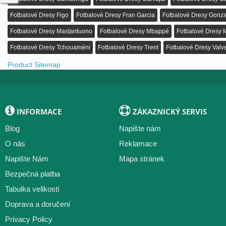
Fotbalové Dresy Figo
Fotbalové Dresy Fran Garcia
Fotbalové Dresy Gonza
Fotbalové Dresy Mastantuono
Fotbalové Dresy Mbappé
Fotbalové Dresy 
Fotbalové Dresy Tchouaméni
Fotbalové Dresy Trent
Fotbalové Dresy Valv
Product Sitemap
INFORMACE
ZÁKAZNICKÝ SERVIS
Blog
Napište nám
O nás
Reklamace
Napište Nám
Mapa stránek
Bezpečná platba
Tabulka velikostí
Doprava a doručení
Privacy Policy