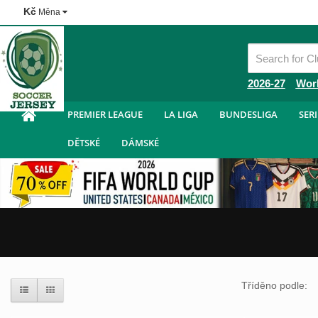
Kč
Měna
Fotbalové Dresy Levně
2026-27
Wor
PREMIER LEAGUE
LA LIGA
BUNDESLIGA
SERI
DĚTSKÉ
DÁMSKÉ
Tříděno podle: