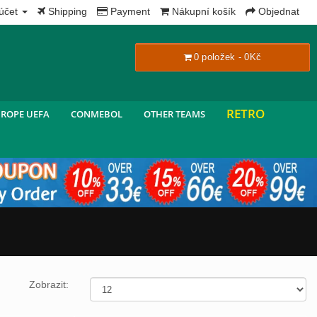
x
účet
Shipping
Payment
Nákupní košík
Objednat
0 položek - 0Kč
RETRO
ROPE UEFA
CONMEBOL
OTHER TEAMS
Zobrazit: