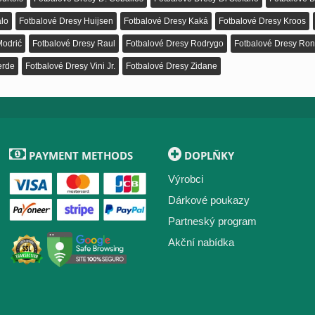
lo
Fotbalové Dresy Huijsen
Fotbalové Dresy Kaká
Fotbalové Dresy Kroos
Modrić
Fotbalové Dresy Raul
Fotbalové Dresy Rodrygo
Fotbalové Dresy Ron
erde
Fotbalové Dresy Vini Jr.
Fotbalové Dresy Zidane
PAYMENT METHODS
DOPLŇKY
Výrobci
Dárkové poukazy
Partneský program
Akční nabídka