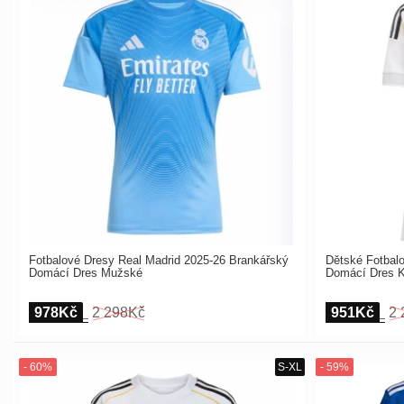
Fotbalové Dresy Real Madrid 2025-26 Brankářský
Dětské Fotbal
Domácí Dres Mužské
Domácí Dres 
978Kč
2 298Kč
951Kč
2 