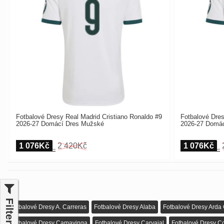
Fotbalové Dresy Real Madrid Cristiano Ronaldo #9
Fotbalové Dres
2026-27 Domácí Dres Mužské
2026-27 Domá
1 076Kč
2 420Kč
1 076Kč
Filter
Fotbalové Dresy A. Carreras
Fotbalové Dresy Alaba
Fotbalové Dresy Arda 
Fotbalové Dresy Camavinga
Fotbalové Dresy Carvajal
Fotbalové Dresy Co