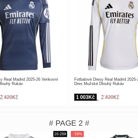
sy Real Madrid 2025-26 Venkovní
Fotbalové Dresy Real Madrid 2025
Dlouhý Rukáv
Dres Mužské Dlouhý Rukáv
2 420Kč
1 003Kč
2 420Kč
# PAGE 2 #