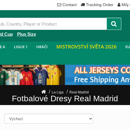
Contact
Tracking Order
Můj 
ld Cup
Plus Size
MISTROVSTVÍ SVĚTA 2026
E A
LIGUE 1
HRÁČI
EU
La Liga
Real Madrid
Fotbalové Dresy Real Madrid