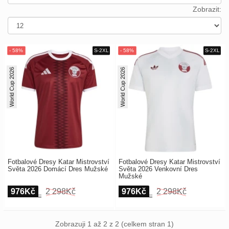
Europe
Payment
Zobrazit:
UEFA
Nákupní
CONMEBOL
košík
Other
Teams
Objednat
World Cup 2026
World Cup 2026
Retro
Dětské
Dámské
Fotbalové Dresy Katar Mistrovství
Fotbalové Dresy Katar Mistrovství
Světa 2026 Domácí Dres Mužské
Světa 2026 Venkovní Dres
Mužské
976Kč
2 298Kč
976Kč
2 298Kč
Zobrazuji 1 až 2 z 2 (celkem stran 1)