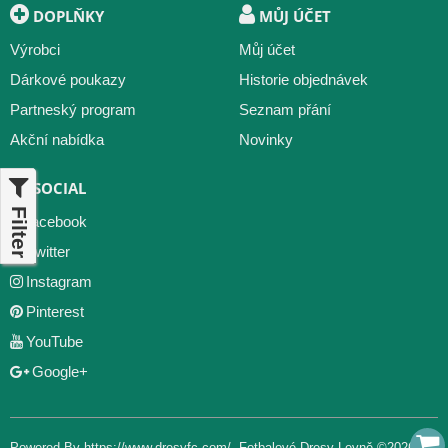
DOPLŇKY
MŮJ ÚČET
Výrobci
Můj účet
Dárkové poukazy
Historie objednávek
Partneský program
Seznam přání
Akční nabídka
Novinky
SOCIAL
Filter
Facebook
Twitter
Instagram
Pinterest
YouTube
Google+
Powered By
https://www.dresyfc.com/
,
Fotbalové Dresy Levně
©2026