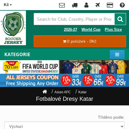
x
Kč
Premier
League
Contact
2026-27
World Cup
Plus Size
La
0 položek - 0Kč
Tracking
Liga
Order
KATEGORIE
Bundesliga
Můj
Serie
účet
A
Ligue
Zaregistrovat
1
se
Asian AFC
Katar
Přihlásit
Hráči
Fotbalové Dresy Katar
se
Mistrovství
Světa
Shipping
Tříděno podle:
2026