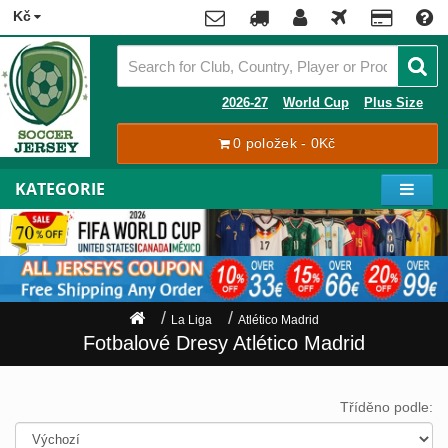
x
Kč
Premier
League
Contact
2026-27
World Cup
Plus Size
La
0 položek - 0Kč
Tracking
Liga
Order
KATEGORIE
Bundesliga
Můj
Serie
účet
A
Ligue
Zaregistrovat
1
se
La Liga
Atlético Madrid
Přihlásit
Hráči
Fotbalové Dresy Atlético Madrid
se
Mistrovství
Světa
Shipping
Tříděno podle:
2026