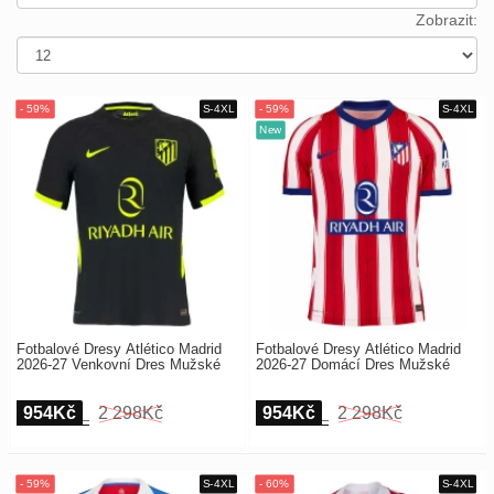
Europe
Payment
Zobrazit:
UEFA
Nákupní
CONMEBOL
košík
Other
Teams
Objednat
Retro
Dětské
Dámské
Fotbalové Dresy Atlético Madrid
Fotbalové Dresy Atlético Madrid
2026-27 Venkovní Dres Mužské
2026-27 Domácí Dres Mužské
954Kč
2 298Kč
954Kč
2 298Kč