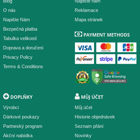
Blog
Napište nám
O nás
Fotbalové Dresy Johnny
Fotbalové Dresy Koke
Reklamace
Napište Nám
Mapa stránek
Fotbalové Dresy Le Normand
Fotbalové Dresy Lemar
Bezpečná platba
Fotbalové Dresy Lenglet
Fotbalové Dresy Llorenete
PAYMENT METHODS
Tabulka velikostí
Fotbalové Dresy M. Llorenete
Fotbalové Dresy M. Llorente
Doprava a doručení
Fotbalové Dresy Marc Pubill
Fotbalové Dresy Molina
Privacy Policy
Fotbalové Dresy Nico
Fotbalové Dresy R. De Paul
Terms & Conditions
Fotbalové Dresy Raspadori
Fotbalové Dresy Reinildo
Fotbalové Dresy Riquelme
Fotbalové Dresy Ruggeri
Fotbalové Dresy S. Lino
Fotbalové Dresy Simeone
DOPLŇKY
MŮJ ÚČET
Fotbalové Dresy Sorloth
Fotbalové Dresy Suárez
Výrobci
Můj účet
Fotbalové Dresy Torres
Fotbalové Dresy Witsel
Dárkové poukazy
Historie objednávek
Partneský program
Seznam přání
Akční nabídka
Novinky