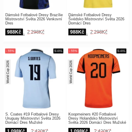
Dámské Fotbalové Dresy Brazílie
Dámské Fotbalové Dresy
Mistrovství Světa 2026 Venkovní
Švédsko Mistrovství Světa 2026
Dres
Domácí Dres
988Kč
2 298Kč
988Kč
2 298Kč
World Cup 2026
World Cup 2026
S. Coates #19 Fotbalové Dresy
Koopmeiners #20 Fotbalové
Uruguay Mistrovství Světa 2026
Dresy Holandsko Mistrovství
Domácí Dres Mužské
Světa 2026 Domácí Dres Mužské
1 098Kč
2 420Kč
1 098Kč
2 420Kč