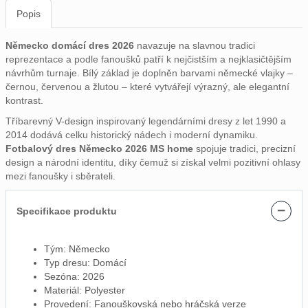
Popis
Německo domácí dres 2026
navazuje na slavnou tradici
reprezentace a podle fanoušků patří k nejčistším a nejklasičtějším
návrhům turnaje. Bílý základ je doplněn barvami německé vlajky –
černou, červenou a žlutou – které vytvářejí výrazný, ale elegantní
kontrast.
Tříbarevný V-design inspirovaný legendárními dresy z let 1990 a
2014 dodává celku historický nádech i moderní dynamiku.
Fotbalový dres Německo 2026 MS home
spojuje tradici, precizní
design a národní identitu, díky čemuž si získal velmi pozitivní ohlasy
mezi fanoušky i sběrateli.
−
Specifikace produktu
Tým: Německo
Typ dresu: Domácí
Sezóna: 2026
Materiál: Polyester
Provedení: Fanouškovská nebo hráčská verze