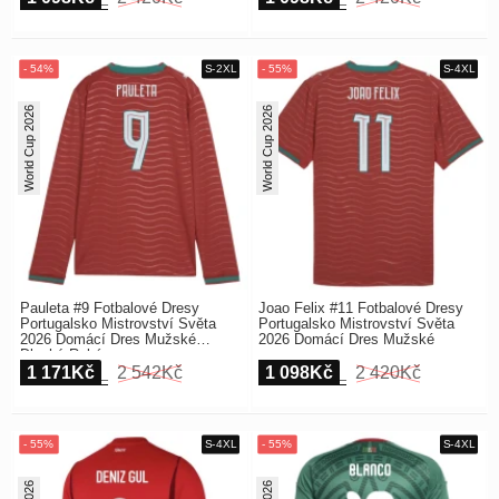
World Cup 2026
World Cup 2026
Pauleta #9 Fotbalové Dresy
Joao Felix #11 Fotbalové Dresy
Portugalsko Mistrovství Světa
Portugalsko Mistrovství Světa
2026 Domácí Dres Mužské
2026 Domácí Dres Mužské
Dlouhý Rukáv
1 171Kč
2 542Kč
1 098Kč
2 420Kč