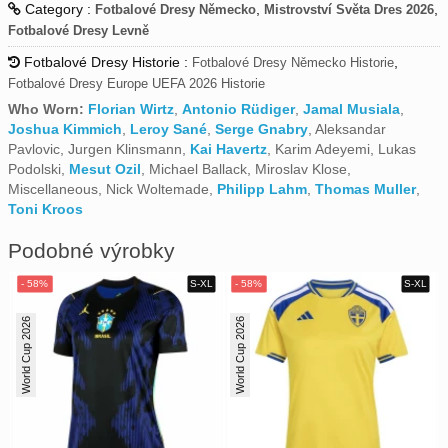
Category :
,
,
Fotbalové Dresy Německo
Mistrovství Světa Dres 2026
Fotbalové Dresy Levně
Fotbalové Dresy Historie :
,
Fotbalové Dresy Německo Historie
Fotbalové Dresy Europe UEFA 2026 Historie
Who Worn:
Florian Wirtz
,
Antonio Rüdiger
,
Jamal Musiala
,
Joshua Kimmich
,
Leroy Sané
,
Serge Gnabry
, Aleksandar
Pavlovic, Jurgen Klinsmann,
Kai Havertz
, Karim Adeyemi, Lukas
Podolski,
Mesut Ozil
, Michael Ballack, Miroslav Klose,
Miscellaneous, Nick Woltemade,
Philipp Lahm
,
Thomas Muller
,
Toni Kroos
Podobné výrobky
World Cup 2026
World Cup 2026