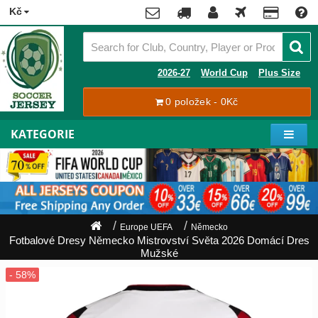
x
Kč
Premier
League
Contact
2026-27
World Cup
Plus Size
La
0 položek - 0Kč
Tracking
Liga
Order
KATEGORIE
Bundesliga
Můj
Serie
účet
A
Ligue
Zaregistrovat
1
se
Europe UEFA
Německo
Přihlásit
Fotbalové Dresy Německo Mistrovství Světa 2026 Domácí Dres
Hráči
se
Mužské
Mistrovství
Světa
Shipping
2026