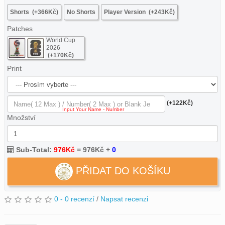
Shorts
(+366Kč)
No Shorts
Player Version
(+243Kč)
Patches
World Cup
2026
(+170Kč)
Print
(+122Kč)
Množství
Sub-Total:
976Kč
=
976Kč
+
0
PŘIDAT DO KOŠÍKU
0 - 0 recenzí
/
Napsat recenzi