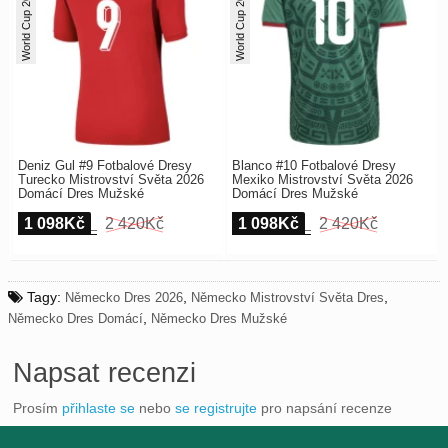
World Cup 2026
World Cup 2026
Deniz Gul #9 Fotbalové Dresy
Blanco #10 Fotbalové Dresy
Turecko Mistrovství Světa 2026
Mexiko Mistrovství Světa 2026
Domácí Dres Mužské
Domácí Dres Mužské
1 098Kč
2 420Kč
1 098Kč
2 420Kč
Tagy:
,
,
Německo Dres 2026
Německo Mistrovství Světa Dres
,
Německo Dres Domácí
Německo Dres Mužské
Napsat recenzi
Prosím
přihlaste se
nebo
se registrujte
pro napsání recenze