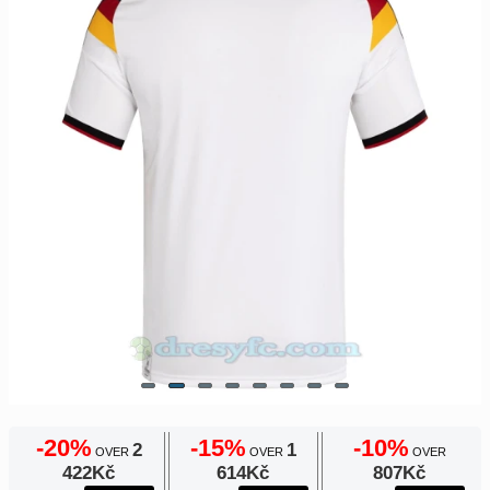
Europe
Payment
UEFA
Nákupní
CONMEBOL
košík
Other
Teams
Objednat
Retro
Dětské
Dámské
-20%
-15%
-10%
2
1
OVER
OVER
OVER
422Kč
614Kč
807Kč