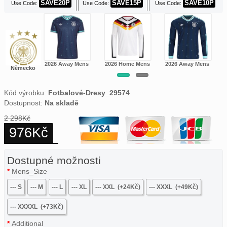
SAVE20P
SAVE15P
SAVE10P
Use Code:
Use Code:
Use Code:
 Home Women
2026 Away Mens
2026 Home Mens
2026 Away Mens
Německo
Kód výrobku:
Fotbalové-Dresy_29574
Dostupnost:
Na skladě
2 298Kč
976Kč
Dostupné možnosti
Mens_Size
--- S
--- M
--- L
--- XL
--- XXL
(+24Kč)
--- XXXL
(+49Kč)
--- XXXXL
(+73Kč)
Additional