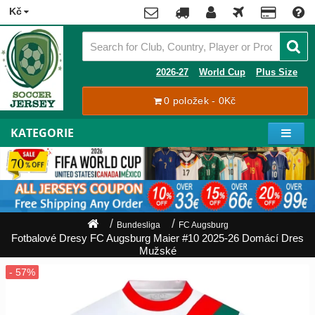
x
Kč
Premier
League
Contact
2026-27
World Cup
Plus Size
La
0 položek - 0Kč
Tracking
Liga
Order
KATEGORIE
Bundesliga
Můj
Serie
účet
A
Ligue
Zaregistrovat
1
se
Bundesliga
FC Augsburg
Přihlásit
Fotbalové Dresy FC Augsburg Maier #10 2025-26 Domácí Dres
Hráči
se
Mužské
Mistrovství
Světa
Shipping
2026