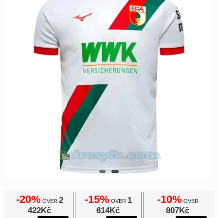
Europe
Payment
UEFA
Nákupní
CONMEBOL
košík
Other
Teams
Objednat
Retro
Dětské
Dámské
-20%
-15%
-10%
2
1
OVER
OVER
OVER
422Kč
614Kč
807Kč