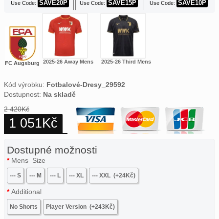
SAVE20P
SAVE15P
SAVE10P
Use Code:
Use Code:
Use Code:
2025-26 Away Mens
2025-26 Third Mens
FC Augsburg
Kód výrobku:
Fotbalové-Dresy_29592
Dostupnost:
Na skladě
2 420Kč
1 051Kč
Dostupné možnosti
Mens_Size
--- S
--- M
--- L
--- XL
--- XXL
(+24Kč)
Additional
No Shorts
Player Version
(+243Kč)