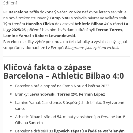
Europe
Payment
Sdílení
UEFA
FC Barcelona
zažila dokonalý večer. Po více než dvou letech se vrátila
Nákupní
na nově zrekonstruovaný
Camp Nou
a oslavila návrat ve velkém stylu.
CONMEBOL
košík
Tým trenéra
Hansiho Flicka
deklasoval
Athletic Bilbao
4:0 v rámci
La
Other
Ligy 2025/26
, přičemž hlavními hvězdami utkání byli
Ferran Torres
,
Teams
Lamine Yamal
a
Robert Lewandowski
.
Objednat
Barcelona se díky výhře posunula do čela tabulky a vyslala jasný signál
Retro
soupeřům v domácí lize i v Evropě:
Blaugranas jsou zpět na vrcholu.
Dětské
Klíčová fakta o zápase
Dámské
Barcelona – Athletic Bilbao 4:0
Barcelona hrála poprvé na Camp Nou od května 2023
Branky:
Lewandowski
,
Torres (2×)
,
Fermín López
Lamine Yamal: 2 asistence, 8 úspěšných driblinků, 3 vytvořené
šance
Athletic Bilbao hrálo od 54. minuty v oslabení po červené kartě
Oihana Sanceta
Barcelona drží sérii
33 ligových zápasů v řadě se vstřeleným