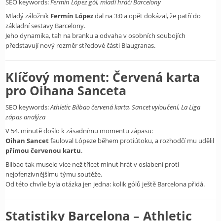
SEO keywords:
Fermín López gól, mladí hráči Barcelony
Mladý záložník
Fermín López
dal na 3:0 a opět dokázal, že patří do
základní sestavy Barcelony.
Jeho dynamika, tah na branku a odvaha v osobních soubojích
představují nový rozměr středové části Blaugranas.
Klíčový moment: Červená karta
pro Oihana Sanceta
SEO keywords:
Athletic Bilbao červená karta, Sancet vyloučení, La Liga
zápas analýza
V 54. minutě došlo k zásadnímu momentu zápasu:
Oihan Sancet
fauloval Lópeze během protiútoku, a rozhodčí mu udělil
přímou červenou kartu
.
Bilbao tak muselo více než třicet minut hrát v oslabení proti
nejofenzivnějšímu týmu soutěže.
Od této chvíle byla otázka jen jedna: kolik gólů ještě Barcelona přidá.
Statistiky Barcelona – Athletic