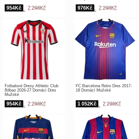
954Kč
2 298Kč
976Kč
2 298Kč
Fotbalové Dresy Athletic Club
FC Barcelona Retro Dres 2017-
Bilbao 2026-27 Domácí Dres
18 Domácí Mužské
Mužské
954Kč
2 298Kč
1 052Kč
2 298Kč