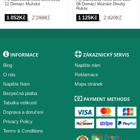
12 Domácí Mužské
08 Domácí Mužské Dlouhý
Rukáv
1 052Kč
2 298Kč
1 125Kč
2 420Kč
INFORMACE
ZÁKAZNICKÝ SERVIS
Blog
Napište nám
O nás
Reklamace
Napište Nám
Mapa stránek
Bezpečná platba
PAYMENT METHODS
Tabulka velikostí
Doprava a doručení
Privacy Policy
Terms & Conditions