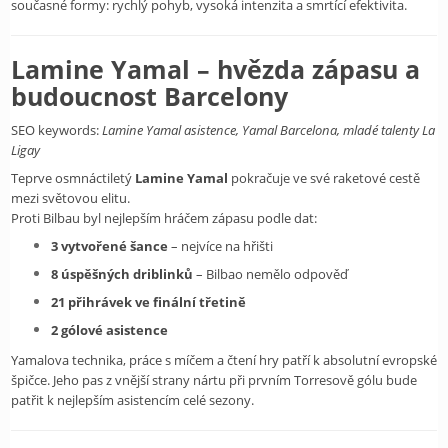
současné formy: rychlý pohyb, vysoká intenzita a smrtící efektivita.
Lamine Yamal – hvězda zápasu a
budoucnost Barcelony
SEO keywords:
Lamine Yamal asistence, Yamal Barcelona, mladé talenty La
Ligay
Teprve osmnáctiletý
Lamine Yamal
pokračuje ve své raketové cestě
mezi světovou elitu.
Proti Bilbau byl nejlepším hráčem zápasu podle dat:
3 vytvořené šance
– nejvíce na hřišti
8 úspěšných driblinků
– Bilbao nemělo odpověď
21 přihrávek ve finální třetině
2 gólové asistence
Yamalova technika, práce s míčem a čtení hry patří k absolutní evropské
špičce. Jeho pas z vnější strany nártu při prvním Torresově gólu bude
patřit k nejlepším asistencím celé sezony.