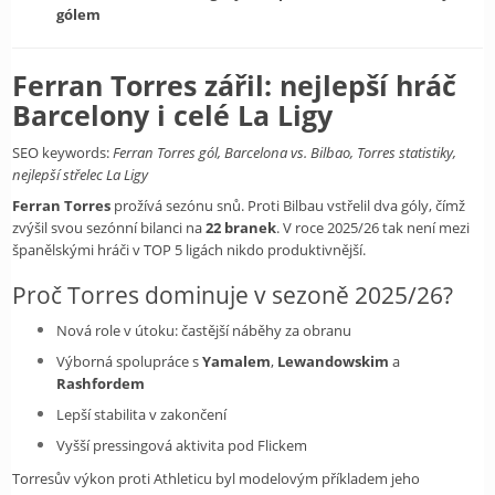
gólem
Ferran Torres zářil: nejlepší hráč
Barcelony i celé La Ligy
SEO keywords:
Ferran Torres gól, Barcelona vs. Bilbao, Torres statistiky,
nejlepší střelec La Ligy
Ferran Torres
prožívá sezónu snů. Proti Bilbau vstřelil dva góly, čímž
zvýšil svou sezónní bilanci na
22 branek
. V roce 2025/26 tak není mezi
španělskými hráči v TOP 5 ligách nikdo produktivnější.
Proč Torres dominuje v sezoně 2025/26?
Nová role v útoku: častější náběhy za obranu
Výborná spolupráce s
Yamalem
,
Lewandowskim
a
Rashfordem
Lepší stabilita v zakončení
Vyšší pressingová aktivita pod Flickem
Torresův výkon proti Athleticu byl modelovým příkladem jeho