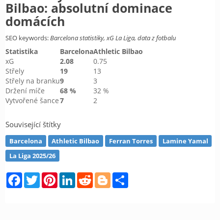
Bilbao: absolutní dominace
domácích
SEO keywords:
Barcelona statistiky, xG La Liga, data z fotbalu
Statistika
Barcelona
Athletic Bilbao
xG
2.08
0.75
Střely
19
13
Střely na branku
9
3
Držení míče
68 %
32 %
Vytvořené šance
7
2
Související štítky
Barcelona
Athletic Bilbao
Ferran Torres
Lamine Yamal
La Liga 2025/26
Facebook
Twitter
Pinterest
LinkedIn
Reddit
Blogger
Share