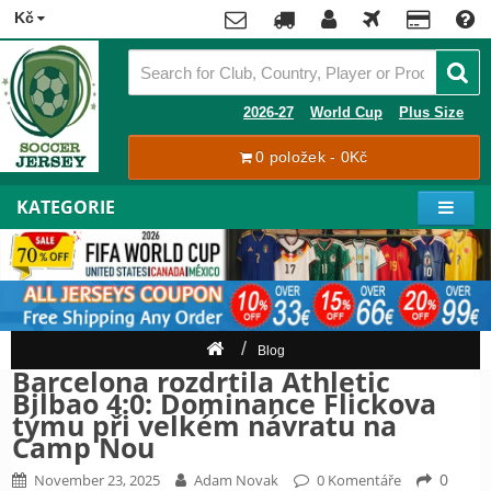
x
Kč
Premier
League
Contact
2026-27
World Cup
Plus Size
La
0 položek - 0Kč
Tracking
Liga
Order
KATEGORIE
Bundesliga
Můj
Serie
účet
A
Ligue
Zaregistrovat
1
se
Blog
Přihlásit
Hráči
Barcelona rozdrtila Athletic
se
Bilbao 4:0: Dominance Flickova
Mistrovství
týmu při velkém návratu na
Světa
Camp Nou
Shipping
2026
0
November 23, 2025
Adam Novak
0 Komentáře