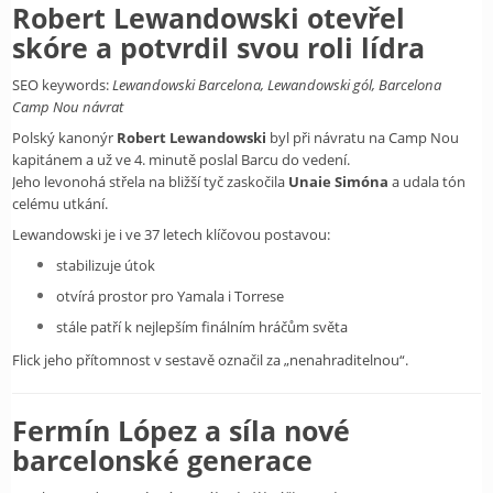
Robert Lewandowski otevřel
skóre a potvrdil svou roli lídra
SEO keywords:
Lewandowski Barcelona, Lewandowski gól, Barcelona
Camp Nou návrat
Polský kanonýr
Robert Lewandowski
byl při návratu na Camp Nou
kapitánem a už ve 4. minutě poslal Barcu do vedení.
Jeho levonohá střela na bližší tyč zaskočila
Unaie Simóna
a udala tón
celému utkání.
Lewandowski je i ve 37 letech klíčovou postavou:
stabilizuje útok
otvírá prostor pro Yamala i Torrese
stále patří k nejlepším finálním hráčům světa
Flick jeho přítomnost v sestavě označil za „nenahraditelnou“.
Fermín López a síla nové
barcelonské generace